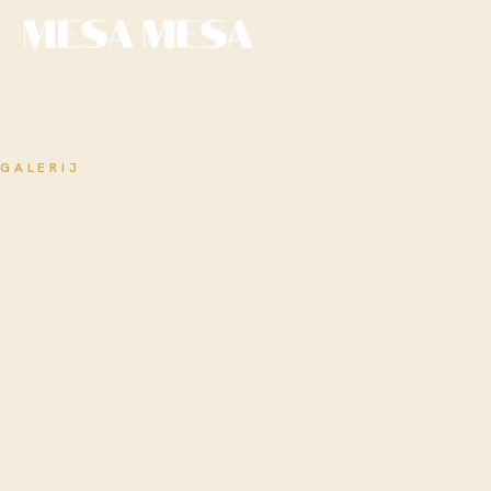
NL
GALERIJ
Een blik
naar binnen
Warme interieurs, kleurrijke tapas en het plezier van
gedeelde momenten. Proef de Spaanse sfeer van Mesa
Mesa.