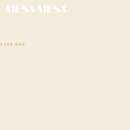
NL
OVER ONS
Onze
tafel
,
jouw tafel
Mesa betekent tafel. We noemden onszelf er twee keer
naar, naar dat wat we het mooiste vinden: er samen
omheen zitten. Dit is wie we zijn.