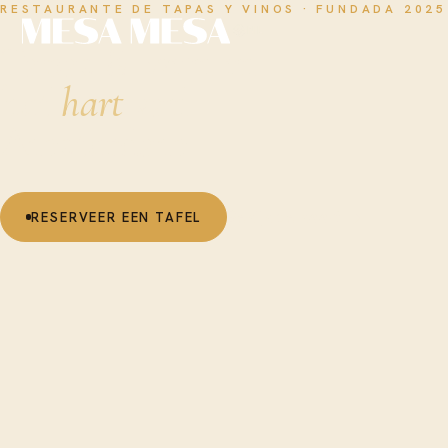
RESTAURANTE DE TAPAS Y VINOS · FUNDADA 2025
NL
Tapas & wijn in
het
hart
van
Amsterdam
Bekijk de kaart →
RESERVEER EEN TAFEL