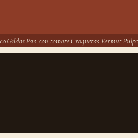
co
Gildas
Pan con tomate
Croquetas
Vermut
Pulpo 