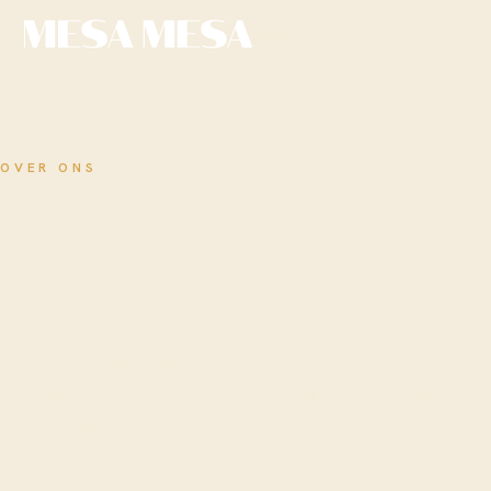
NL
OVER ONS
Onze
tafel
,
jouw tafel
Mesa betekent tafel. We noemden onszelf er twee keer
naar, naar dat wat we het mooiste vinden: er samen
omheen zitten. Dit is wie we zijn.