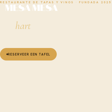
RESTAURANTE DE TAPAS Y VINOS · FUNDADA 2025
NL
Tapas & wijn in
het
hart
van
Amsterdam
Bekijk de kaart →
RESERVEER EEN TAFEL